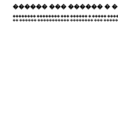
������ ��� ������ � 
�������� �������� ��� ������ � ����� ����
�� ������ ����������� �������� ��� �����