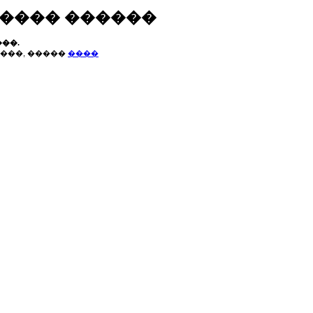
����� ������
��.
���, �����
����