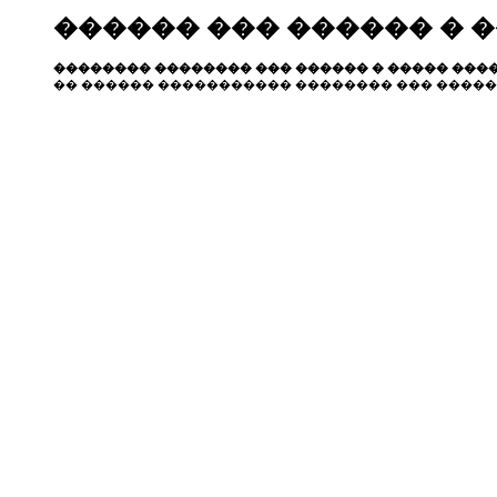
������ ��� ������ � 
�������� �������� ��� ������ � ����� ����
�� ������ ����������� �������� ��� �����