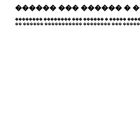
������ ��� ������ � 
�������� �������� ��� ������ � ����� ����
�� ������ ����������� �������� ��� �����