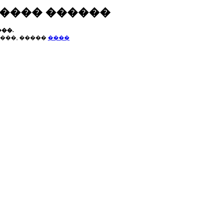
����� ������
��.
���, �����
����