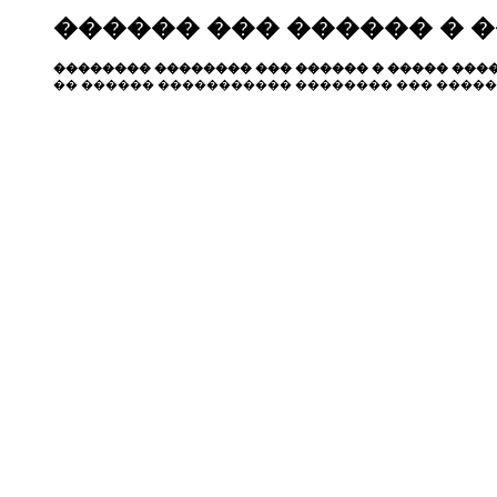
������ ��� ������ � 
�������� �������� ��� ������ � ����� ����
�� ������ ����������� �������� ��� �����