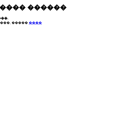
����� ������
��.
���, �����
����