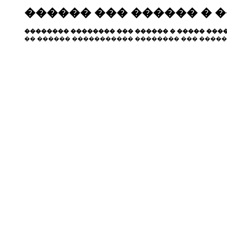
������ ��� ������ � 
�������� �������� ��� ������ � ����� ����
�� ������ ����������� �������� ��� �����