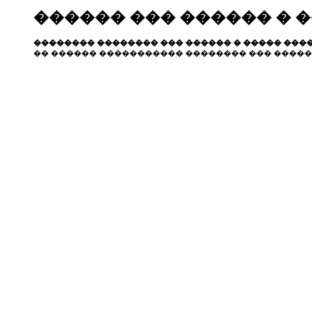
������ ��� ������ � 
�������� �������� ��� ������ � ����� ����
�� ������ ����������� �������� ��� �����