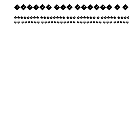
������ ��� ������ � 
�������� �������� ��� ������ � ����� ����
�� ������ ����������� �������� ��� �����