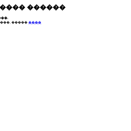
����� ������
��.
���, �����
����