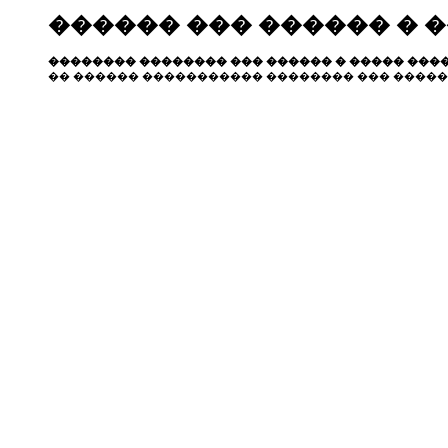
������ ��� ������ � 
�������� �������� ��� ������ � ����� ����
�� ������ ����������� �������� ��� �����