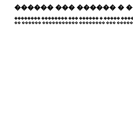
������ ��� ������ � 
�������� �������� ��� ������ � ����� ����
�� ������ ����������� �������� ��� �����