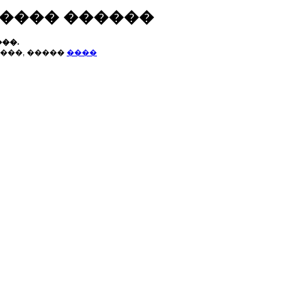
����� ������
��.
���, �����
����