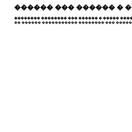
������ ��� ������ � 
�������� �������� ��� ������ � ����� ����
�� ������ ����������� �������� ��� �����