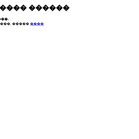
����� ������
��.
���, �����
����