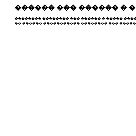
������ ��� ������ � 
�������� �������� ��� ������ � ����� ����
�� ������ ����������� �������� ��� �����