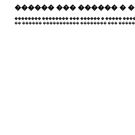
������ ��� ������ � 
�������� �������� ��� ������ � ����� ����
�� ������ ����������� �������� ��� �����