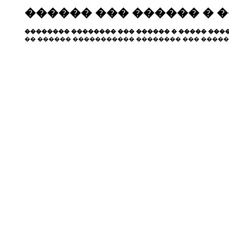
������ ��� ������ � 
�������� �������� ��� ������ � ����� ����
�� ������ ����������� �������� ��� �����