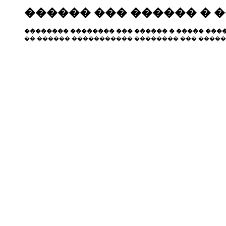
������ ��� ������ � 
�������� �������� ��� ������ � ����� ����
�� ������ ����������� �������� ��� �����