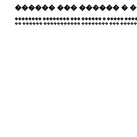
������ ��� ������ � 
�������� �������� ��� ������ � ����� ����
�� ������ ����������� �������� ��� �����