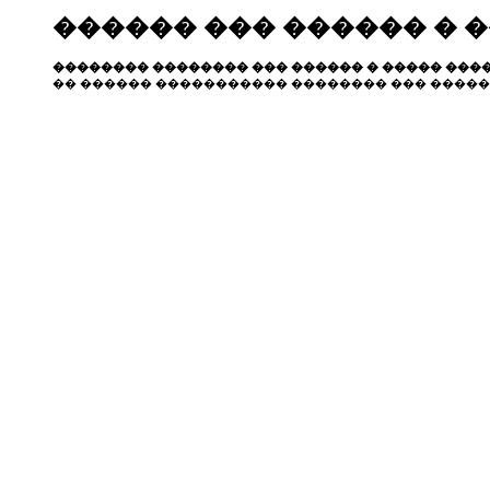
������ ��� ������ � 
�������� �������� ��� ������ � ����� ����
�� ������ ����������� �������� ��� �����