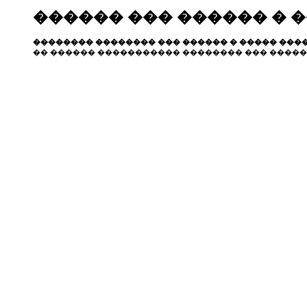
������ ��� ������ � 
�������� �������� ��� ������ � ����� ����
�� ������ ����������� �������� ��� �����