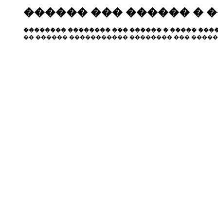
������ ��� ������ � 
�������� �������� ��� ������ � ����� ����
�� ������ ����������� �������� ��� �����