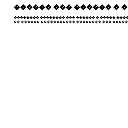
������ ��� ������ � 
�������� �������� ��� ������ � ����� ����
�� ������ ����������� �������� ��� �����