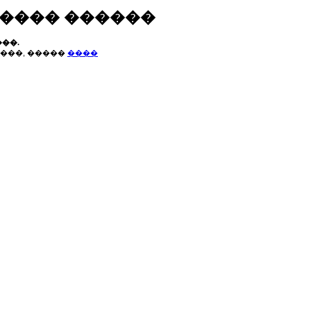
����� ������
��.
���, �����
����