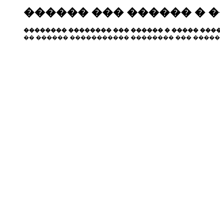
������ ��� ������ � 
�������� �������� ��� ������ � ����� ����
�� ������ ����������� �������� ��� �����