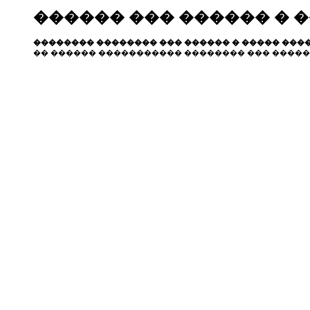
������ ��� ������ � 
�������� �������� ��� ������ � ����� ����
�� ������ ����������� �������� ��� �����