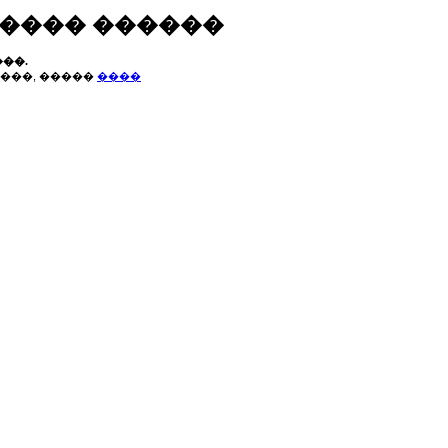
����� ������
��.
���, �����
����