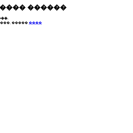
����� ������
��.
���, �����
����