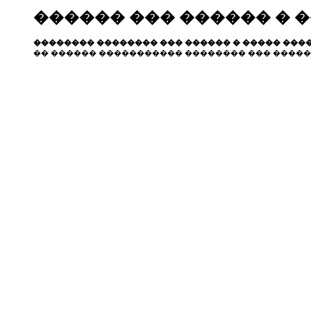
������ ��� ������ � 
�������� �������� ��� ������ � ����� ����
�� ������ ����������� �������� ��� �����