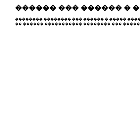
������ ��� ������ � 
�������� �������� ��� ������ � ����� ����
�� ������ ����������� �������� ��� �����