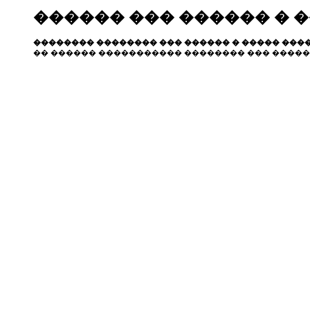
������ ��� ������ � 
�������� �������� ��� ������ � ����� ����
�� ������ ����������� �������� ��� �����