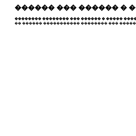
������ ��� ������ � 
�������� �������� ��� ������ � ����� ����
�� ������ ����������� �������� ��� �����