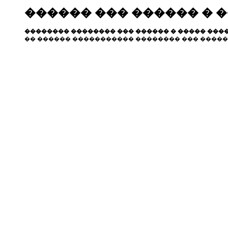
������ ��� ������ � 
�������� �������� ��� ������ � ����� ����
�� ������ ����������� �������� ��� �����