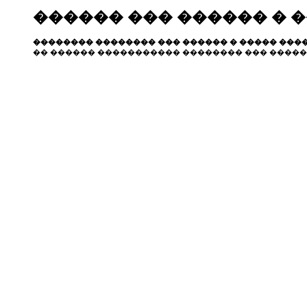
������ ��� ������ � 
�������� �������� ��� ������ � ����� ����
�� ������ ����������� �������� ��� �����