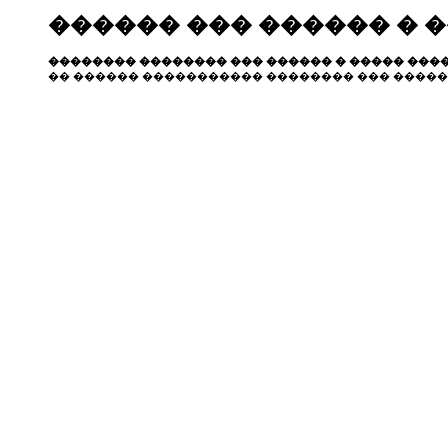
������ ��� ������ � 
�������� �������� ��� ������ � ����� ����
�� ������ ����������� �������� ��� �����