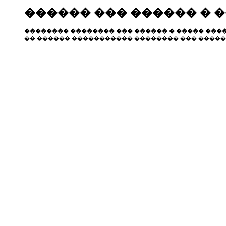
������ ��� ������ � 
�������� �������� ��� ������ � ����� ����
�� ������ ����������� �������� ��� �����