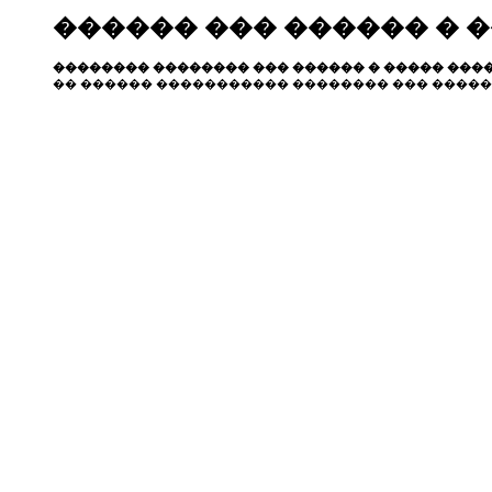
������ ��� ������ � 
�������� �������� ��� ������ � ����� ����
�� ������ ����������� �������� ��� �����