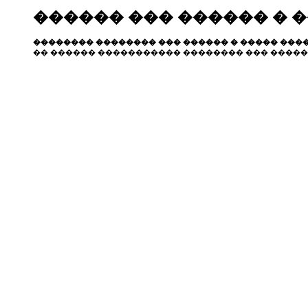
������ ��� ������ � 
�������� �������� ��� ������ � ����� ����
�� ������ ����������� �������� ��� �����