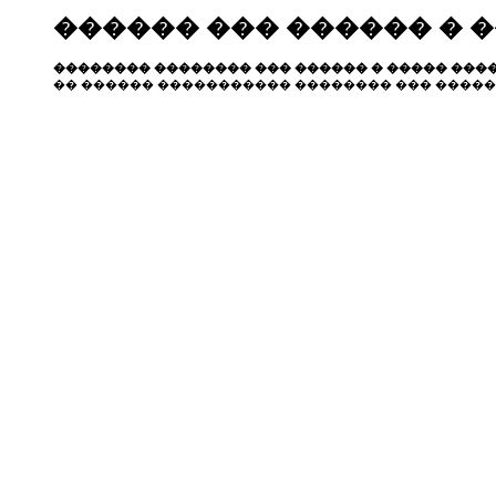
������ ��� ������ � 
�������� �������� ��� ������ � ����� ����
�� ������ ����������� �������� ��� �����