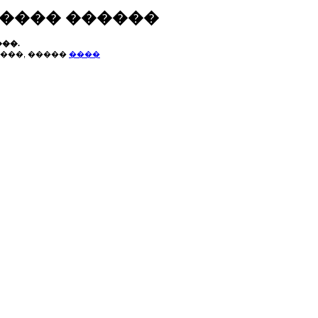
����� ������
��.
���, �����
����