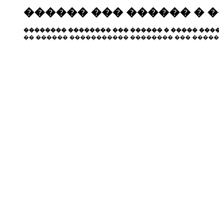
������ ��� ������ � 
�������� �������� ��� ������ � ����� ����
�� ������ ����������� �������� ��� �����