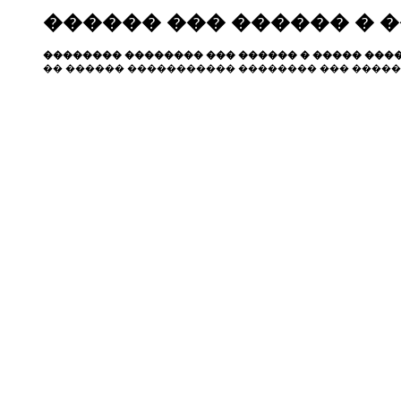
������ ��� ������ � 
�������� �������� ��� ������ � ����� ����
�� ������ ����������� �������� ��� �����