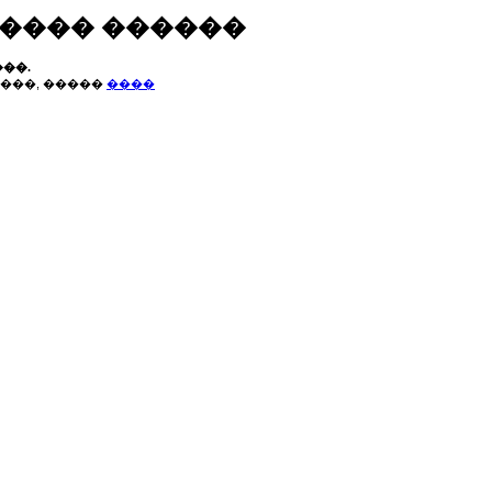
����� ������
��.
���, �����
����