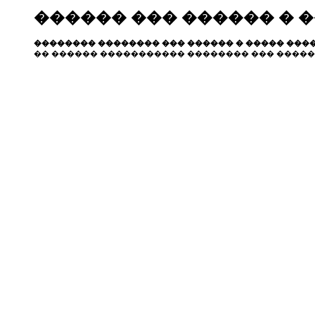
������ ��� ������ � 
�������� �������� ��� ������ � ����� ����
�� ������ ����������� �������� ��� �����