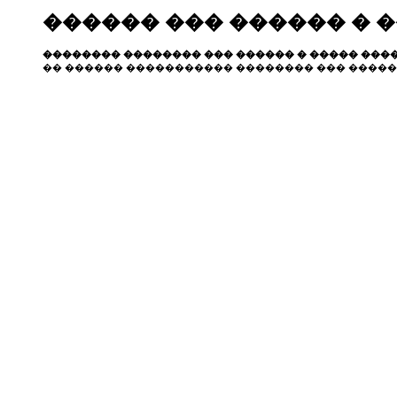
������ ��� ������ � 
�������� �������� ��� ������ � ����� ����
�� ������ ����������� �������� ��� �����