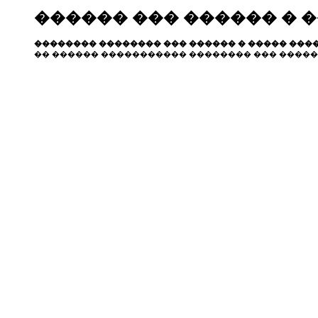
������ ��� ������ � 
�������� �������� ��� ������ � ����� ����
�� ������ ����������� �������� ��� �����