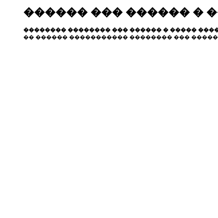
������ ��� ������ � 
�������� �������� ��� ������ � ����� ����
�� ������ ����������� �������� ��� �����