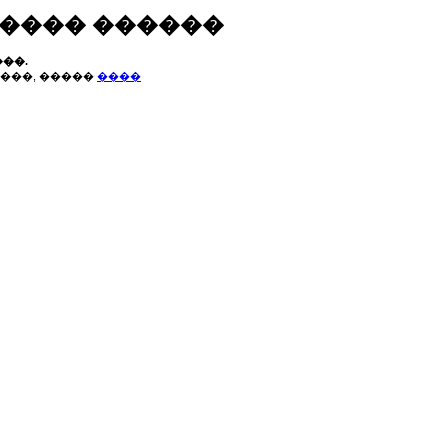
����� ������
��.
���, �����
����