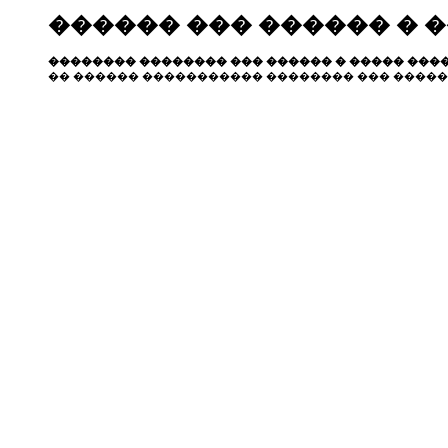
������ ��� ������ � 
�������� �������� ��� ������ � ����� ����
�� ������ ����������� �������� ��� �����