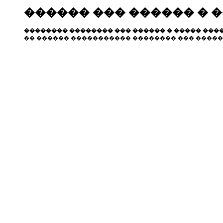
������ ��� ������ � 
�������� �������� ��� ������ � ����� ����
�� ������ ����������� �������� ��� �����