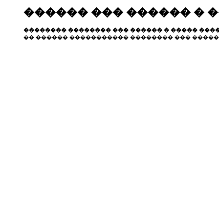
������ ��� ������ � 
�������� �������� ��� ������ � ����� ����
�� ������ ����������� �������� ��� �����