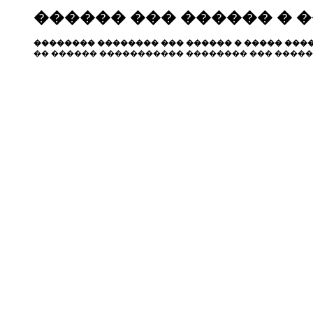
������ ��� ������ � 
�������� �������� ��� ������ � ����� ����
�� ������ ����������� �������� ��� �����