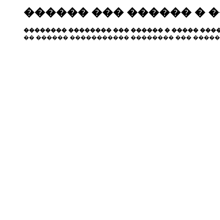
������ ��� ������ � 
�������� �������� ��� ������ � ����� ����
�� ������ ����������� �������� ��� �����