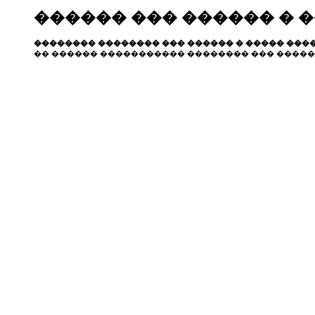
������ ��� ������ � 
�������� �������� ��� ������ � ����� ����
�� ������ ����������� �������� ��� �����