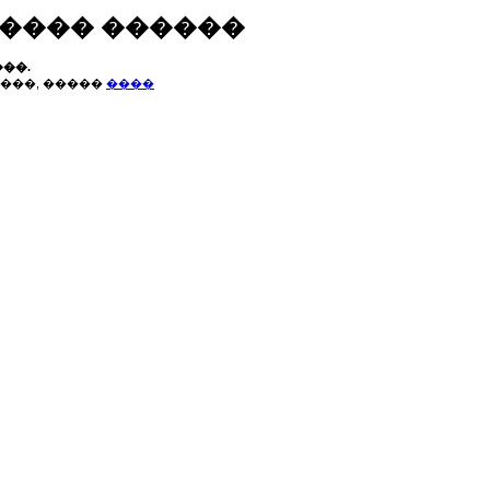
����� ������
��.
���, �����
����