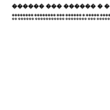
������ ��� ������ � 
�������� �������� ��� ������ � ����� ����
�� ������ ����������� �������� ��� �����