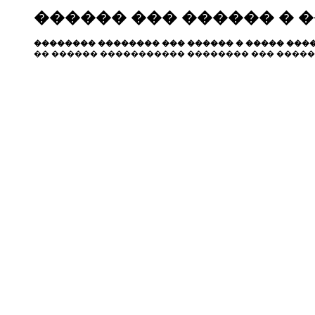
������ ��� ������ � 
�������� �������� ��� ������ � ����� ����
�� ������ ����������� �������� ��� �����