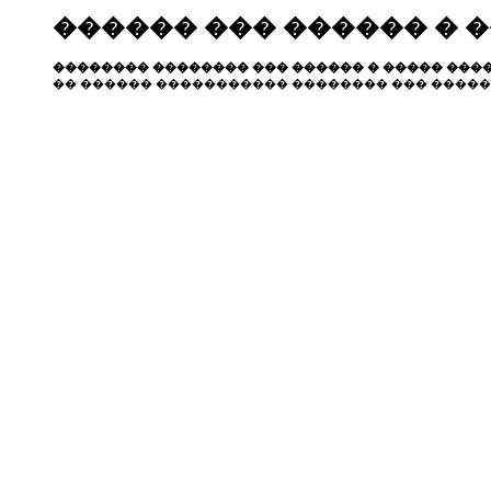
������ ��� ������ � 
�������� �������� ��� ������ � ����� ����
�� ������ ����������� �������� ��� �����