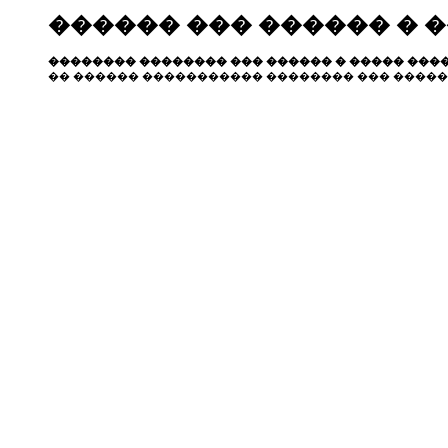
������ ��� ������ � 
�������� �������� ��� ������ � ����� ����
�� ������ ����������� �������� ��� �����