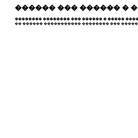
������ ��� ������ � 
�������� �������� ��� ������ � ����� ����
�� ������ ����������� �������� ��� �����