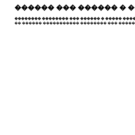
������ ��� ������ � 
�������� �������� ��� ������ � ����� ����
�� ������ ����������� �������� ��� �����