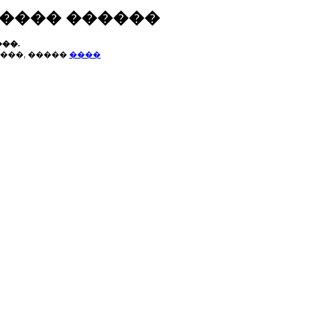
����� ������
��.
���, �����
����